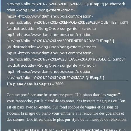
site/mp3/album%201/2%20L%20ILE%20MAGIQUE.mp3″] [audiotrack
title= »Song One » songwriter= »credit »
mp3= »https://www.damiendubois.com/creation-
site/mp3/album%201/5%20L%20ENVOL%20DES%20MOUETTES.mp3″]
[audiotrack title= »Song One » songwriter= »credit »
mp3= »https://www.damiendubois.com/creation-
site/mp3/album%201/4%20LA%20DERNIERE%20VAGUE.mp3″]
[audiotrack title= »Song One » songwriter= »credit »
mp3= »https://www.damiendubois.com/creation-
site/mp3/album%201/3%20LA%20PLAGE%20AUX%20SECRETS.mp3″]
[audiotrack title= »Song One » songwriter= »credit »
mp3= »https://www.damiendubois.com/creation-
site/mp3/album%201/2%20L%20ILE%20MAGIQUE.mp3″]
Un piano dans les vagues – 2009
Comme porté par une brise océane pure, “Un piano dans les vagues”
vous rapproche, par la clarté de ses notes, des instants magiques où l’on
est en paix avec soi-même. Sur fond sonore de vagues et de sons de
l’océan, la magie du piano vous emmène à la rencontre des goélands et
des sirènes. Dix titres, dans le plus pur style de la musique de relaxation.
[audioalbum title= »ABUM 1 – Extrait » detail= »extrait » date= »2015″]