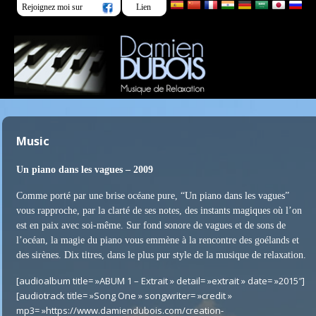
Rejoignez moi sur
Lien
Music
Un piano dans les vagues – 2009
Comme porté par une brise océane pure, “Un piano dans les vagues”
vous rapproche, par la clarté de ses notes, des instants magiques où l’on
est en paix avec soi-même. Sur fond sonore de vagues et de sons de
l’océan, la magie du piano vous emmène à la rencontre des goélands et
des sirènes. Dix titres, dans le plus pur style de la musique de relaxation.
[audioalbum title= »ABUM 1 – Extrait » detail= »extrait » date= »2015″]
[audiotrack title= »Song One » songwriter= »credit »
mp3= »https://www.damiendubois.com/creation-